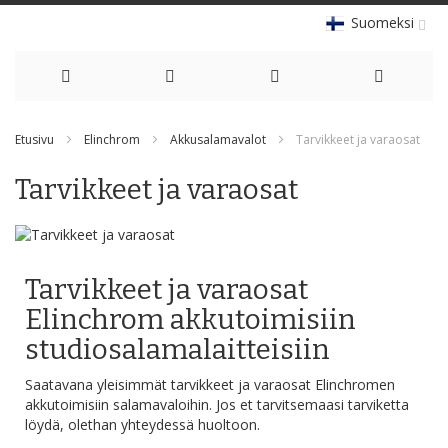
Suomeksi
Skip
Etusivu
Elinchrom
Akkusalamavalot
Tarvikkeet ja varaosat
to
Tarvikkeet ja varaosat
Content
Tarvikkeet ja varaosat
Elinchrom akkutoimisiin
studiosalamalaitteisiin
Saatavana yleisimmät tarvikkeet ja varaosat Elinchromen
akkutoimisiin salamavaloihin. Jos et tarvitsemaasi tarviketta
löydä, olethan yhteydessä huoltoon.