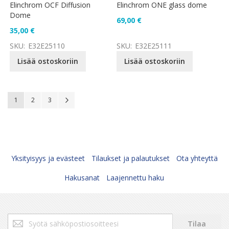
Elinchrom OCF Diffusion
Elinchrom ONE glass dome
Dome
69,00 €
35,00 €
SKU:
E32E25110
SKU:
E32E25111
Lisää ostoskoriin
Lisää ostoskoriin
Sivu
You're currently reading page
Sivu
Sivu
Sivu
Seuraava
1
2
3
Yksityisyys ja evästeet
Tilaukset ja palautukset
Ota yhteyttä
Hakusanat
Laajennettu haku
Tilaa
Tilaa
uutiskirjeemme: