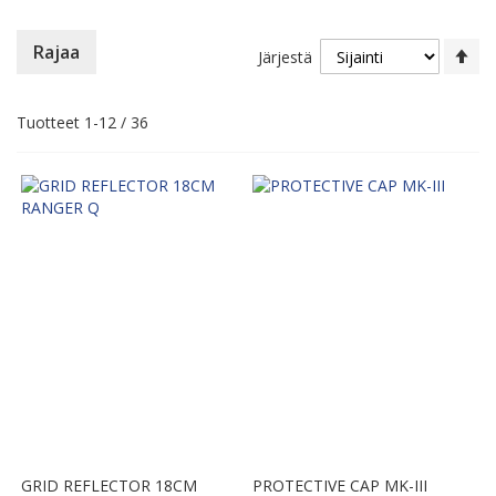
As
Rajaa
Järjestä
la
jä
Tuotteet
1
-
12
/
36
GRID REFLECTOR 18CM
PROTECTIVE CAP MK-III