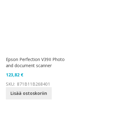
Epson Perfection V39II Photo
and document scanner
123,82 €
SKU:
871B11B268401
Lisää ostoskoriin