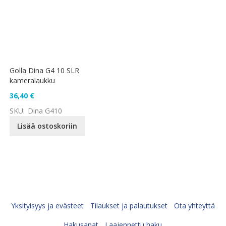
Golla Dina G4 10 SLR
kameralaukku
36,40 €
SKU:
Dina G410
Lisää ostoskoriin
Yksityisyys ja evästeet
Tilaukset ja palautukset
Ota yhteyttä
Hakusanat
Laajennettu haku