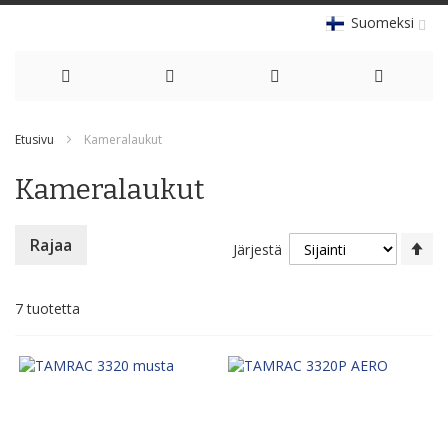
Suomeksi
Skip
Etusivu
Kameralaukut
to
Kameralaukut
Content
As
Rajaa
Järjestä
la
jä
7
tuotetta