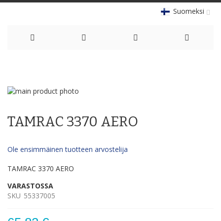
Suomeksi
Skip
to
Skip
Content
to
Skip
the
to
TAMRAC 3370 AERO
end
the
of
beginning
the
of
Ole ensimmäinen tuotteen arvostelija
images
the
gallery
images
TAMRAC 3370 AERO
gallery
VARASTOSSA
SKU
55337005