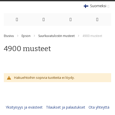
Suomeksi
Skip
Etusivu
Epson
Suurkuvatulostin musteet
4900 musteet
to
4900 musteet
Content
Hakuehtoihin sopivia tuotteita ei löydy.
Yksityisyys ja evästeet
Tilaukset ja palautukset
Ota yhteyttä