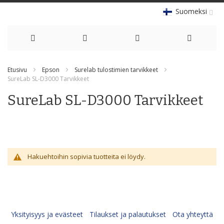
Suomeksi
Skip
Etusivu
Epson
Surelab tulostimien tarvikkeet
to
SureLab SL-D3000 Tarvikkeet
Content
SureLab SL-D3000 Tarvikkeet
Hakuehtoihin sopivia tuotteita ei löydy.
Yksityisyys ja evästeet
Tilaukset ja palautukset
Ota yhteyttä