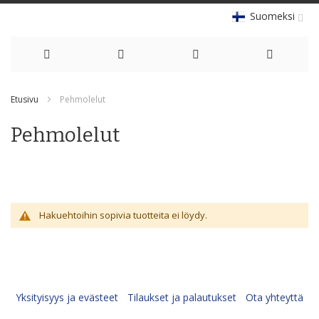
Suomeksi
Skip
Etusivu
Pehmolelut
to
Pehmolelut
Content
Hakuehtoihin sopivia tuotteita ei löydy.
Yksityisyys ja evästeet
Tilaukset ja palautukset
Ota yhteyttä