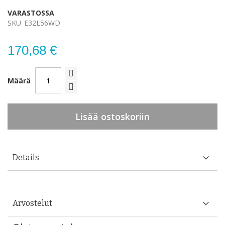
VARASTOSSA
SKU
E32L56WD
170,68 €
Määrä
Lisää ostoskoriin
Details
Arvostelut