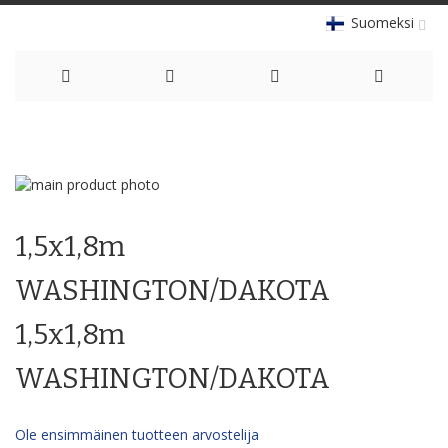
Suomeksi
Skip
to
Skip
Content
to
Skip
the
to
1,5x1,8m
end
the
of
beginning
the
of
WASHINGTON/DAKOTA
images
the
gallery
images
1,5x1,8m
gallery
WASHINGTON/DAKOTA
Ole ensimmäinen tuotteen arvostelija