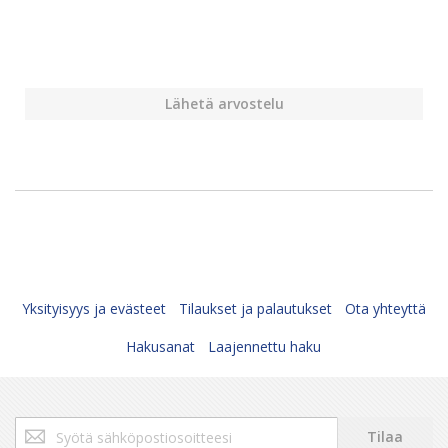
Lähetä arvostelu
Yksityisyys ja evästeet
Tilaukset ja palautukset
Ota yhteyttä
Hakusanat
Laajennettu haku
Tilaa
Tilaa
uutiskirjeemme: