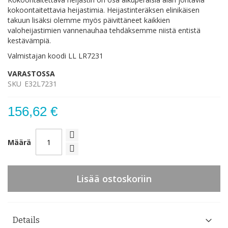
kokoontaitettavia heijastimia. Heijastinteräksen elinikäisen
takuun lisäksi olemme myös päivittäneet kaikkien
valoheijastimien vannenauhaa tehdäksemme niistä entistä
kestävämpiä.
Valmistajan koodi LL LR7231
VARASTOSSA
SKU
E32L7231
156,62 €
Määrä
Lisää ostoskoriin
Details