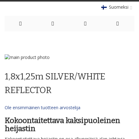
Suomeksi
Skip
to
Skip
Content
to
Skip
the
to
1,8x1,25m SILVER/WHITE
end
the
of
beginning
the
of
REFLECTOR
images
the
gallery
images
gallery
Ole ensimmäinen tuotteen arvostelija
Kokoontaitettava kaksipuoleinen
heijastin
Kokoontaitettava heijastin on osa alkuperäisiä alan johtavia