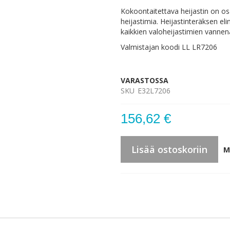
Kokoontaitettava heijastin on os
heijastimia. Heijastinteräksen el
kaikkien valoheijastimien vanne
Valmistajan koodi LL LR7206
VARASTOSSA
SKU
E32L7206
156,62 €
Lisää ostoskoriin
M