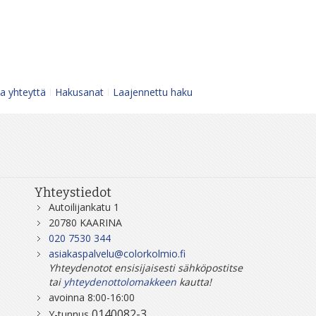
a yhteyttä
Hakusanat
Laajennettu haku
Yhteystiedot
Autoilijankatu 1
20780 KAARINA
020 7530 344
asiakaspalvelu@colorkolmio.fi
Yhteydenotot ensisijaisesti sähköpostitse
tai
yhteydenottolomakkeen
kautta!
avoinna 8:00-16:00
0140082-3
Y-tunnus