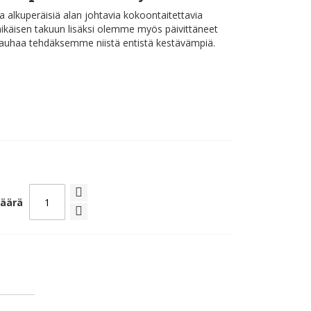
a alkuperäisiä alan johtavia kokoontaitettavia
inikäisen takuun lisäksi olemme myös päivittäneet
nauhaa tehdäksemme niistä entistä kestävämpiä.
äärä