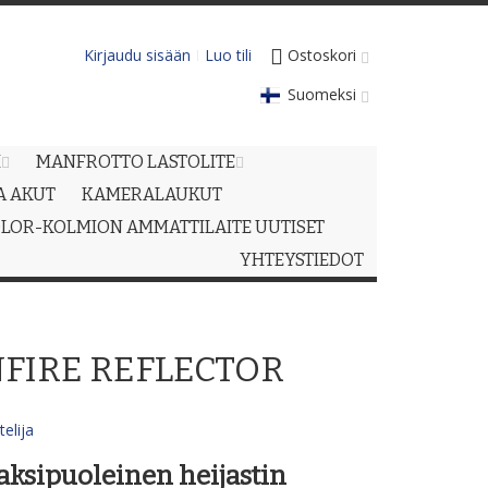
Kirjaudu sisään
Luo tili
Ostoskori
Suomeksi
M
MANFROTTO LASTOLITE
JA AKUT
KAMERALAUKUT
LOR-KOLMION AMMATTILAITE UUTISET
YHTEYSTIEDOT
NFIRE REFLECTOR
elija
aksipuoleinen heijastin