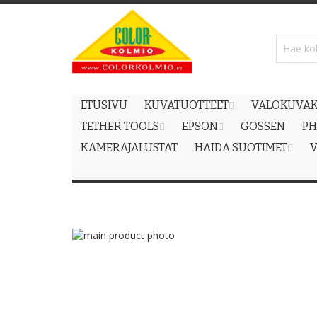
Skip
to
Content
ETUSIVU
KUVATUOTTEET
VALOKUVAK
TETHER TOOLS
EPSON
GOSSEN
PH
KAMERAJALUSTAT
HAIDA SUOTIMET
V
Skip
to
Skip
the
to
end
the
of
beginning
the
of