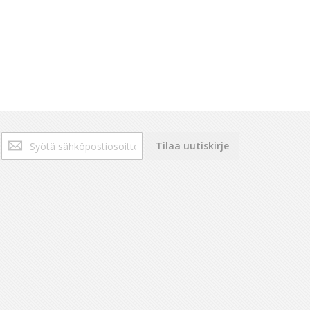
Tilaa
Tilaa uutiskirje
uutiskirjeemme: