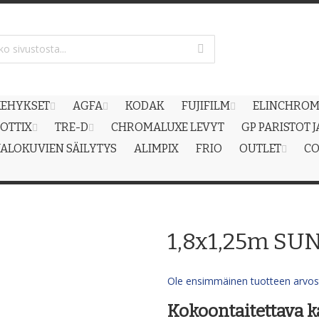
EHYKSET
AGFA
KODAK
FUJIFILM
ELINCHRO
OTTIX
TRE-D
CHROMALUXE LEVYT
GP PARISTOT 
ALOKUVIEN SÄILYTYS
ALIMPIX
FRIO
OUTLET
CO
1,8x1,25m SU
Ole ensimmäinen tuotteen arvost
Kokoontaitettava k