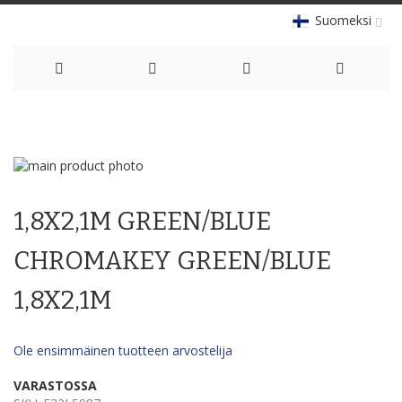
Suomeksi
Skip
to
Skip
Content
to
Skip
the
to
1,8X2,1M GREEN/BLUE
end
the
of
beginning
the
of
CHROMAKEY GREEN/BLUE
images
the
gallery
images
1,8X2,1M
gallery
Ole ensimmäinen tuotteen arvostelija
VARASTOSSA