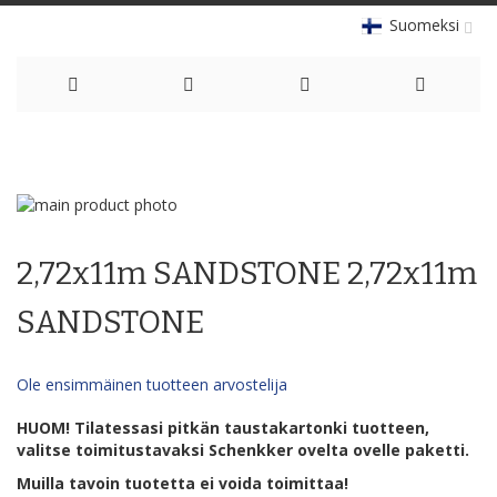
Suomeksi
Skip
to
Skip
Content
to
Skip
the
to
2,72x11m SANDSTONE 2,72x11m
end
the
of
beginning
the
of
SANDSTONE
images
the
gallery
images
gallery
Ole ensimmäinen tuotteen arvostelija
HUOM! Tilatessasi pitkän taustakartonki tuotteen,
valitse toimitustavaksi Schenkker ovelta ovelle paketti.
Muilla tavoin tuotetta ei voida toimittaa!