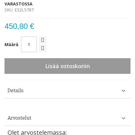
VARASTOSSA
SKU
E32L5787
450,80 €
Määrä
Lisää ostoskoriin
Details
Arvostelut
Olet arvostelemassa: