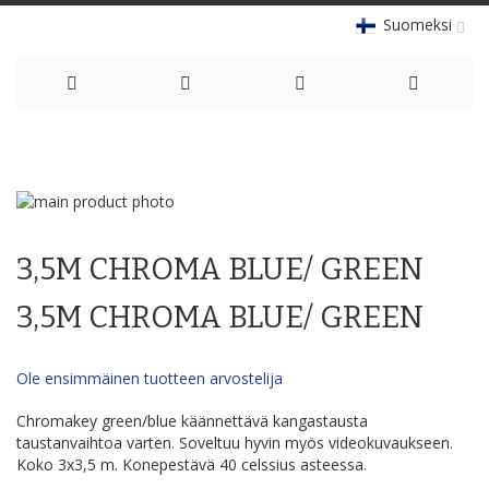
Suomeksi
Skip
to
Skip
Content
to
Skip
the
to
3,5M CHROMA BLUE/ GREEN
end
the
of
beginning
the
of
3,5M CHROMA BLUE/ GREEN
images
the
gallery
images
gallery
Ole ensimmäinen tuotteen arvostelija
Chromakey green/blue käännettävä kangastausta
taustanvaihtoa varten. Soveltuu hyvin myös videokuvaukseen.
Koko 3x3,5 m. Konepestävä 40 celssius asteessa.