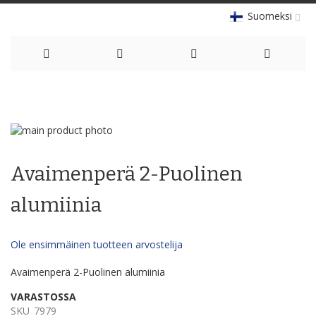
Suomeksi
Skip
to
Skip
Content
to
Skip
the
to
Avaimenperä 2-Puolinen
end
the
of
beginning
the
of
alumiinia
images
the
gallery
images
gallery
Ole ensimmäinen tuotteen arvostelija
Avaimenperä 2-Puolinen alumiinia
VARASTOSSA
SKU
7979