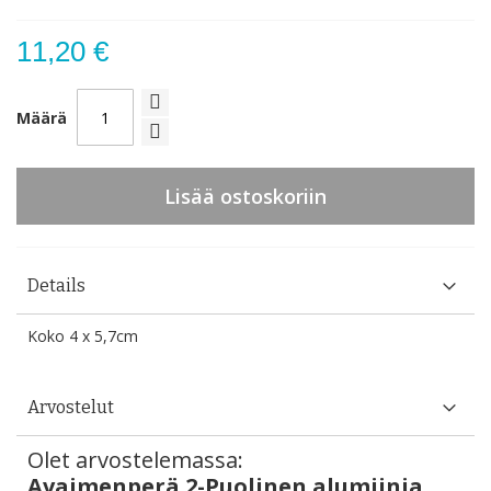
11,20 €
Määrä
Lisää ostoskoriin
Details
Koko 4 x 5,7cm
Arvostelut
Olet arvostelemassa:
Avaimenperä 2-Puolinen alumiinia