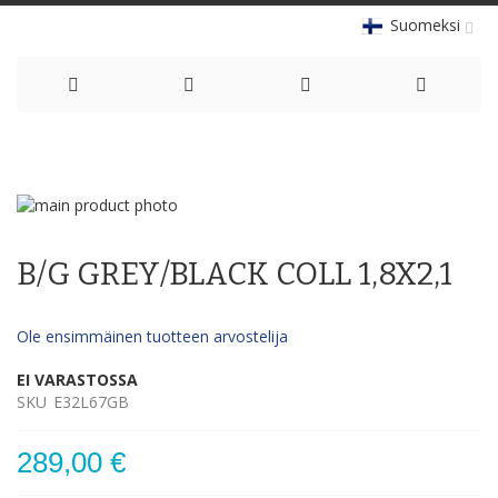
Suomeksi
Skip
to
Skip
Content
to
Skip
the
to
B/G GREY/BLACK COLL 1,8X2,1
end
the
of
beginning
the
of
Ole ensimmäinen tuotteen arvostelija
images
the
gallery
images
EI VARASTOSSA
gallery
SKU
E32L67GB
289,00 €