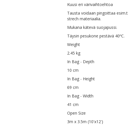
Kuusi eri värivaihtoehtoa
Tausta voidaan pingoittaa esim.t
strech materiaalia.
Mukana kätevä suojapussi.
Täysin pesukone pestävä 40ºC.
Weight
2.45 kg
In Bag - Depth
10 cm
In Bag - Height
69 cm
In Bag - Width
41 cm
Open Size
3m x 3.5m (10'x12')