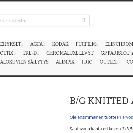
EHYKSET
AGFA
KODAK
FUJIFILM
ELINCHRO
OTTIX
TRE-D
CHROMALUXE LEVYT
GP PARISTOT 
ALOKUVIEN SÄILYTYS
ALIMPIX
FRIO
OUTLET
CO
B/G KNITTED
Ole ensimmäinen tuotteen arvost
Saatavana kahta eri kokoa 3x3,