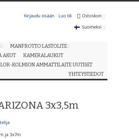
Kirjaudu sisään
Luo tili
Ostoskori
Suomeksi
M
MANFROTTO LASTOLITE
JA AKUT
KAMERALAUKUT
LOR-KOLMION AMMATTILAITE UUTISET
YHTEYSTIEDOT
 ARIZONA 3x3,5m
elija
5m ja 3x7m