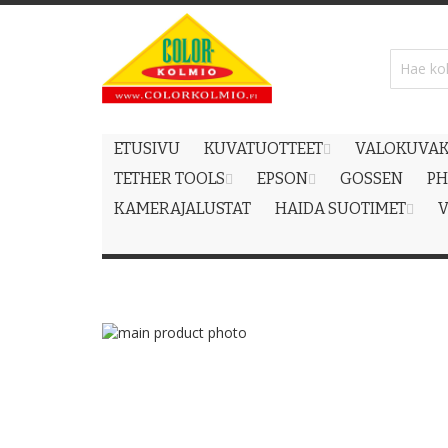
Skip
to
Content
ETUSIVU
KUVATUOTTEET
VALOKUVAK
TETHER TOOLS
EPSON
GOSSEN
PH
KAMERAJALUSTAT
HAIDA SUOTIMET
V
Skip
to
Skip
the
to
end
the
of
beginning
the
of