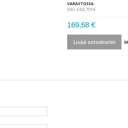
VARASTOSSA
SKU
E32L7554
169,68 €
Lisää ostoskoriin
M