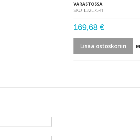
VARASTOSSA
SKU
E32L7541
169,68 €
Lisää ostoskoriin
M