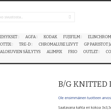
EHYKSET
AGFA
KODAK
FUJIFILM
ELINCHRO
OTTIX
TRE-D
CHROMALUXE LEVYT
GP PARISTOT 
ALOKUVIEN SÄILYTYS
ALIMPIX
FRIO
OUTLET
CO
B/G KNITTED
Ole ensimmäinen tuotteen arvost
Saatavana kahta eri kokoa 3x3,