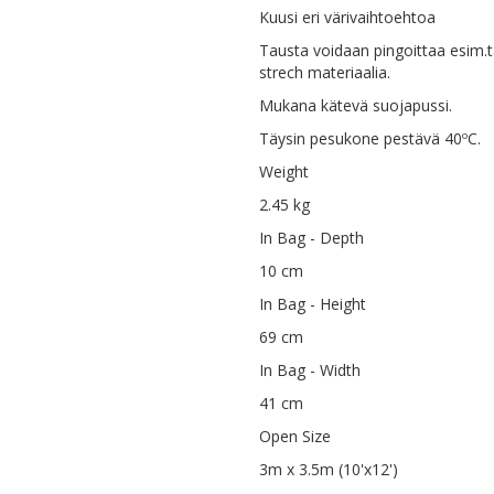
Kuusi eri värivaihtoehtoa
Tausta voidaan pingoittaa esim.t
strech materiaalia.
Mukana kätevä suojapussi.
Täysin pesukone pestävä 40ºC.
Weight
2.45 kg
In Bag - Depth
10 cm
In Bag - Height
69 cm
In Bag - Width
41 cm
Open Size
3m x 3.5m (10'x12')