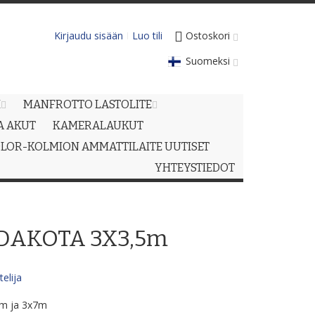
Kirjaudu sisään
Luo tili
Ostoskori
Suomeksi
M
MANFROTTO LASTOLITE
JA AKUT
KAMERALAUKUT
LOR-KOLMION AMMATTILAITE UUTISET
YHTEYSTIEDOT
 DAKOTA 3X3,5m
elija
5m ja 3x7m