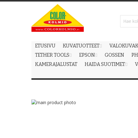
Skip
to
Content
ETUSIVU
KUVATUOTTEET
VALOKUVAK
TETHER TOOLS
EPSON
GOSSEN
PH
KAMERAJALUSTAT
HAIDA SUOTIMET
V
Skip
to
Skip
the
to
end
the
of
beginning
the
of