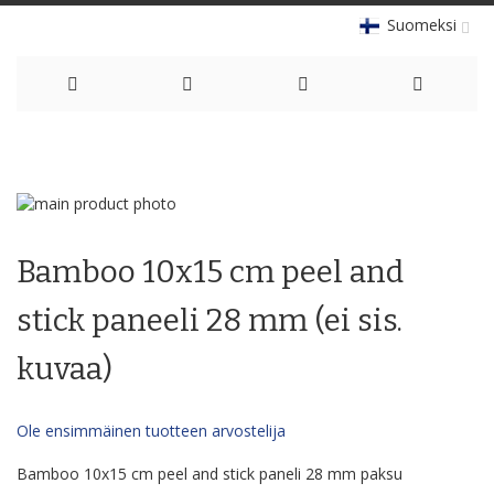
Suomeksi
Skip
to
Skip
Content
to
Skip
the
to
Bamboo 10x15 cm peel and
end
the
of
beginning
the
of
stick paneeli 28 mm (ei sis.
images
the
gallery
images
kuvaa)
gallery
Ole ensimmäinen tuotteen arvostelija
Bamboo 10x15 cm peel and stick paneli 28 mm paksu