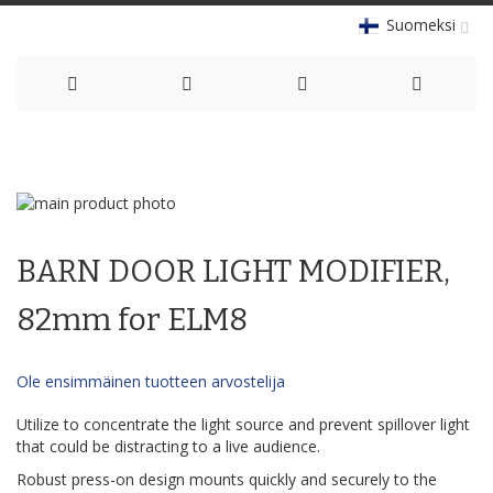
Suomeksi
Skip
to
Skip
Content
to
Skip
the
to
BARN DOOR LIGHT MODIFIER,
end
the
of
beginning
the
of
82mm for ELM8
images
the
gallery
images
gallery
Ole ensimmäinen tuotteen arvostelija
Utilize to concentrate the light source and prevent spillover light
that could be distracting to a live audience.
Robust press-on design mounts quickly and securely to the