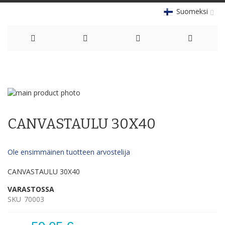
Suomeksi
Skip
to
Skip
Content
to
Skip
the
to
CANVASTAULU 30X40
end
the
of
beginning
the
of
Ole ensimmäinen tuotteen arvostelija
images
the
gallery
images
CANVASTAULU 30X40
gallery
VARASTOSSA
SKU
70003