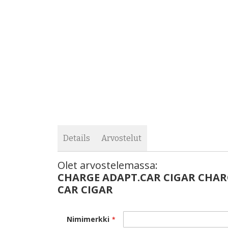
images
the
gallery
images
gallery
Details
Arvostelut
Olet arvostelemassa:
CHARGE ADAPT.CAR CIGAR CHA
CAR CIGAR
Nimimerkki