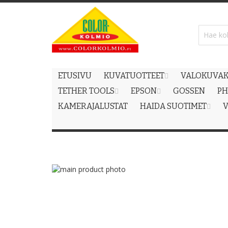
Skip
to
Content
ETUSIVU
KUVATUOTTEET
VALOKUVAK
TETHER TOOLS
EPSON
GOSSEN
PH
KAMERAJALUSTAT
HAIDA SUOTIMET
V
Skip
to
Skip
the
to
end
the
of
beginning
the
of