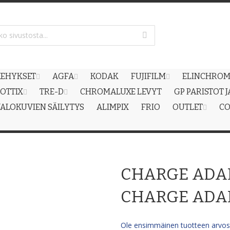
EHYKSET
AGFA
KODAK
FUJIFILM
ELINCHRO
OTTIX
TRE-D
CHROMALUXE LEVYT
GP PARISTOT 
ALOKUVIEN SÄILYTYS
ALIMPIX
FRIO
OUTLET
CO
CHARGE ADAP
CHARGE ADA
Ole ensimmäinen tuotteen arvost