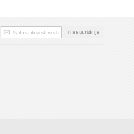
Tilaa
Tilaa uutiskirje
uutiskirjeemme: