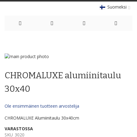
Suomeksi
Skip
to
Skip
Content
to
Skip
the
to
CHROMALUXE alumiinitaulu
end
the
of
beginning
the
of
30x40
images
the
gallery
images
gallery
Ole ensimmäinen tuotteen arvostelija
CHROMALUXE Alumiinitaulu 30x40cm
VARASTOSSA
SKU
3020