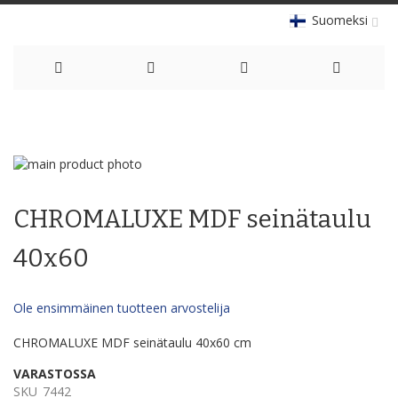
Suomeksi
Skip
to
Skip
Content
to
Skip
the
to
CHROMALUXE MDF seinätaulu
end
the
of
beginning
the
of
40x60
images
the
gallery
images
gallery
Ole ensimmäinen tuotteen arvostelija
CHROMALUXE MDF seinätaulu 40x60 cm
VARASTOSSA
SKU
7442