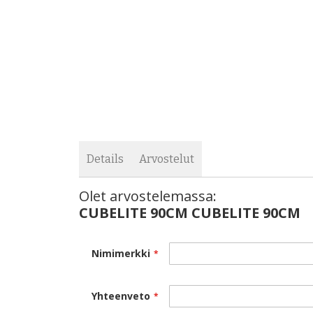
images
the
gallery
images
gallery
Details
Arvostelut
Olet arvostelemassa:
CUBELITE 90CM CUBELITE 90CM
Nimimerkki
Yhteenveto