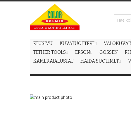
Skip
to
Content
ETUSIVU
KUVATUOTTEET
VALOKUVAK
TETHER TOOLS
EPSON
GOSSEN
PH
KAMERAJALUSTAT
HAIDA SUOTIMET
V
Skip
to
Skip
the
to
end
the
of
beginning
the
of