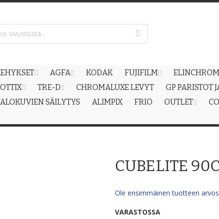
EHYKSET
AGFA
KODAK
FUJIFILM
ELINCHRO
OTTIX
TRE-D
CHROMALUXE LEVYT
GP PARISTOT 
ALOKUVIEN SÄILYTYS
ALIMPIX
FRIO
OUTLET
CO
CUBELITE 90
Ole ensimmäinen tuotteen arvost
VARASTOSSA