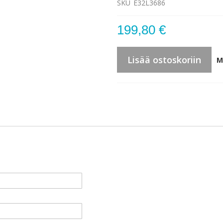
SKU
E32L3686
199,80 €
Lisää ostoskoriin
M