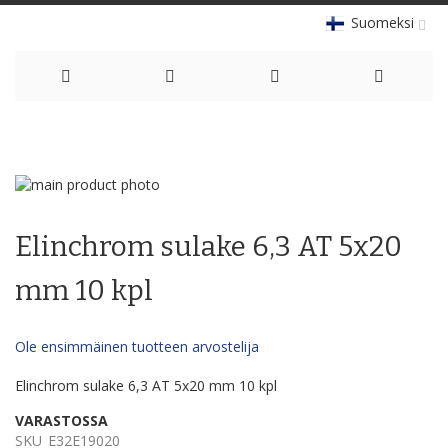
Suomeksi
Skip
to
Skip
Content
to
Skip
the
to
Elinchrom sulake 6,3 AT 5x20
end
the
of
beginning
the
of
mm 10 kpl
images
the
gallery
images
gallery
Ole ensimmäinen tuotteen arvostelija
Elinchrom sulake 6,3 AT 5x20 mm 10 kpl
VARASTOSSA
SKU
E32E19020