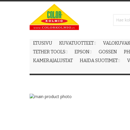
Skip
to
Content
ETUSIVU
KUVATUOTTEET
VALOKUVAK
TETHER TOOLS
EPSON
GOSSEN
PH
KAMERAJALUSTAT
HAIDA SUOTIMET
V
Skip
to
Skip
the
to
end
the
of
beginning
the
of