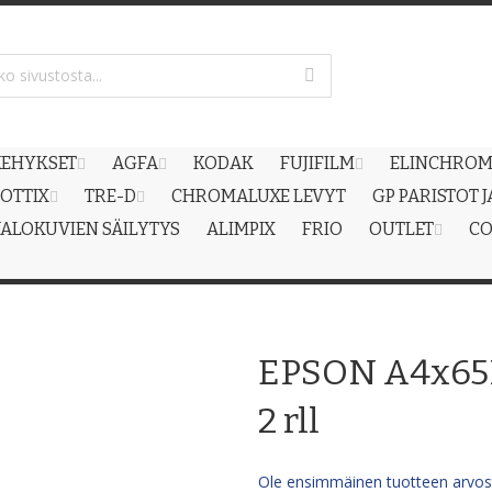
EHYKSET
AGFA
KODAK
FUJIFILM
ELINCHRO
OTTIX
TRE-D
CHROMALUXE LEVYT
GP PARISTOT 
ALOKUVIEN SÄILYTYS
ALIMPIX
FRIO
OUTLET
CO
EPSON A4x65M
2 rll
Ole ensimmäinen tuotteen arvost