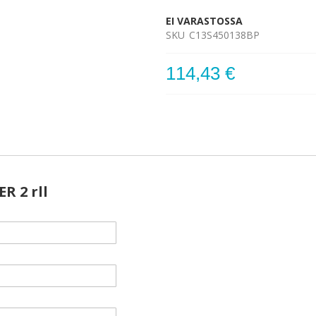
EI VARASTOSSA
SKU
C13S450138BP
114,43 €
R 2 rll