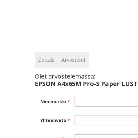
images
the
gallery
images
gallery
Details
Arvostelut
Olet arvostelemassa:
EPSON A4x65M Pro-S Paper LUSTE
Nimimerkki
Yhteenveto