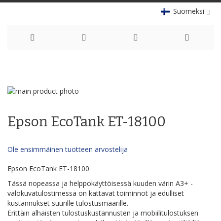
Suomeksi
Skip
to
Skip
Content
to
Skip
the
to
Epson EcoTank ET-18100
end
the
of
beginning
the
of
Ole ensimmäinen tuotteen arvostelija
images
the
gallery
images
Epson EcoTank ET-18100
gallery
Tässä nopeassa ja helppokäyttöisessä kuuden värin A3+ -
valokuvatulostimessa on kattavat toiminnot ja edulliset
kustannukset suurille tulostusmäärille.
Erittäin alhaisten tulostuskustannusten ja mobiilitulostuksen