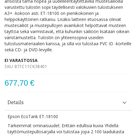
ansiosta tämä nopea ja uudelleentäytettävillä mustesäiliöillä
varustettu tulostin sopii täydellisesti valokuvien tulostukseen
A3+ -kokoon asti. ET-18100 on pienikokoinen ja
helppokäyttöinen ratkaisu. Lisäksi laitteen etuosassa olevat
mustesäiliöt ja mustepullojen avainlukot helpottavat musteen
täyttöä sekä varmistavat, että kuhunkin säiliöön lisätään oikean
väristämustetta. Tulostin on yhteensopiva useiden
tulostusmateriaalien kanssa, ja sillä voi tulostaa PVC ID -korteille
sekä CD- ja DVD-levyille.
EI VARASTOSSA
SKU
871C11CK38401
677,70 €
Details
Epson EcoTank ET-18100
Tärkeimmät ominaisuudet: Erittäin edullisia kuvia Yhdellä
täyttömustepullosarjalla voi tulostaa jopa 2 100 laadukasta