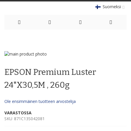
Suomeksi
Skip
to
Skip
Content
to
Skip
the
to
EPSON Premium Luster
end
the
of
beginning
the
of
24"X30,5M , 260g
images
the
gallery
images
gallery
Ole ensimmäinen tuotteen arvostelija
VARASTOSSA
SKU
871C13S042081