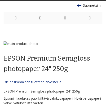
Suomeksi
Skip
to
Skip
Content
to
Skip
the
to
EPSON Premium Semigloss
end
the
of
beginning
the
of
photopaper 24" 250g
images
the
gallery
images
gallery
Ole ensimmäinen tuotteen arvostelija
EPSON Premium Semigloss photopaper 24" 250g
Epsonin laadukas puolikiiltävä valokuvapaperi. Hyvä peruspaperi
valokuvatulostusta varten.