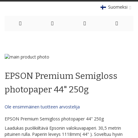
Suomeksi
Skip
to
Skip
Content
to
Skip
the
to
EPSON Premium Semigloss
end
the
of
beginning
the
of
photopaper 44" 250g
images
the
gallery
images
gallery
Ole ensimmäinen tuotteen arvostelija
EPSON Premium Semigloss photopaper 44" 250g
Laadukas puolikiiltävä Epsonin valokuvapaperi. 30,5 metrin
pituinen rulla. Paperin leveys 1118mm( 44" ). Soveltuu hyvin