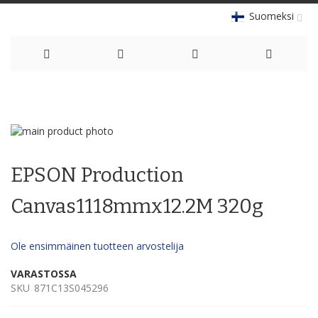
Suomeksi
Skip
to
Skip
Content
to
Skip
the
to
EPSON Production
end
the
of
beginning
the
of
Canvas1118mmx12.2M 320g
images
the
gallery
images
gallery
Ole ensimmäinen tuotteen arvostelija
VARASTOSSA
SKU
871C13S045296