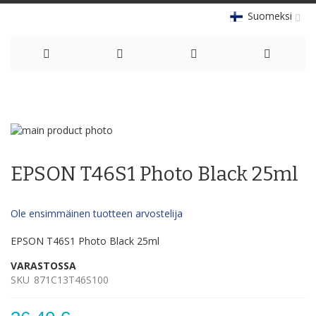
Suomeksi
Skip
to
Skip
Content
to
Skip
the
to
EPSON T46S1 Photo Black 25ml
end
the
of
beginning
the
of
Ole ensimmäinen tuotteen arvostelija
images
the
gallery
images
EPSON T46S1 Photo Black 25ml
gallery
VARASTOSSA
SKU
871C13T46S100