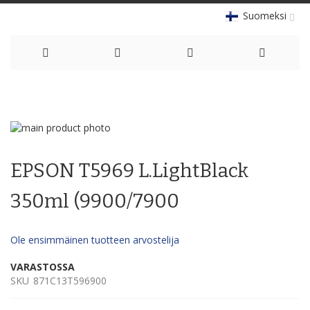
Suomeksi
Skip
to
Skip
Content
to
Skip
the
to
EPSON T5969 L.LightBlack
end
the
of
beginning
the
of
350ml (9900/7900
images
the
gallery
images
gallery
Ole ensimmäinen tuotteen arvostelija
VARASTOSSA
SKU
871C13T596900