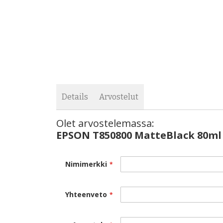
images
the
gallery
images
gallery
Details
Arvostelut
Olet arvostelemassa:
EPSON T850800 MatteBlack 80ml
Nimimerkki
Yhteenveto