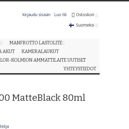
Kirjaudu sisään
Luo tili
Ostoskori
Suomeksi
M
MANFROTTO LASTOLITE
JA AKUT
KAMERALAUKUT
LOR-KOLMION AMMATTILAITE UUTISET
YHTEYSTIEDOT
0 MatteBlack 80ml
elija