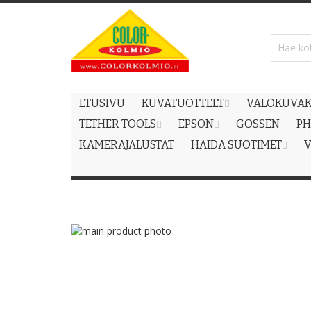
Skip
to
Content
ETUSIVU
KUVATUOTTEET
VALOKUVAK
TETHER TOOLS
EPSON
GOSSEN
PH
KAMERAJALUSTAT
HAIDA SUOTIMET
V
Skip
to
Skip
the
to
end
the
of
beginning
the
of