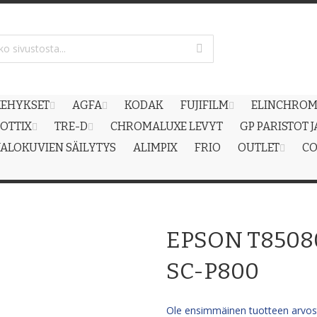
EHYKSET
AGFA
KODAK
FUJIFILM
ELINCHRO
OTTIX
TRE-D
CHROMALUXE LEVYT
GP PARISTOT 
ALOKUVIEN SÄILYTYS
ALIMPIX
FRIO
OUTLET
CO
EPSON T85080
SC-P800
Ole ensimmäinen tuotteen arvost