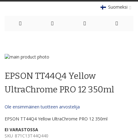
Suomeksi
Skip
to
Skip
Content
to
Skip
the
to
EPSON TT44Q4 Yellow
end
the
of
beginning
the
of
UltraChrome PRO 12 350ml
images
the
gallery
images
gallery
Ole ensimmäinen tuotteen arvostelija
EPSON TT44Q4 Yellow UltraChrome PRO 12 350ml
EI VARASTOSSA
SKU
871C13T44Q440