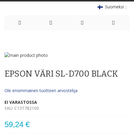
Suomeksi
Skip
to
Skip
Content
to
Skip
the
to
EPSON VÄRI SL-D700 BLACK
end
the
of
beginning
the
of
Ole ensimmäinen tuotteen arvostelija
images
the
gallery
images
EI VARASTOSSA
gallery
SKU
C13T782100
59,24 €