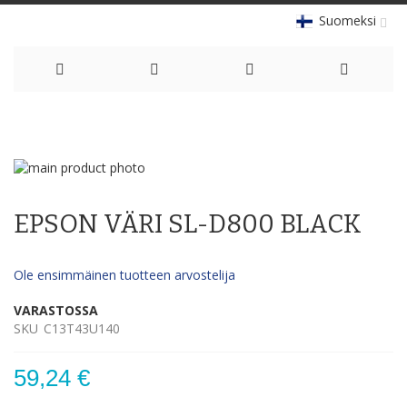
Suomeksi
Skip
to
Skip
Content
to
Skip
the
to
EPSON VÄRI SL-D800 BLACK
end
the
of
beginning
the
of
Ole ensimmäinen tuotteen arvostelija
images
the
gallery
images
VARASTOSSA
gallery
SKU
C13T43U140
59,24 €