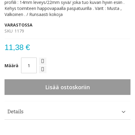
profiili : 14mm leveys/22mm syvä/ joka tuo kuvan hyvin esiin .
Kehys toimiteen happovapaalla paspatuurilla . Värit : Musta ,
Valkoinen . / Runsaasti kokoja
VARASTOSSA
SKU
1179
11,38 €
Määrä
Lisää ostoskoriin
Details