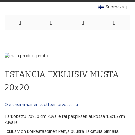
Suomeksi
Skip
to
Skip
Content
to
Skip
the
to
ESTANCIA EXKLUSIV MUSTA
end
the
of
beginning
the
of
20x20
images
the
gallery
images
gallery
Ole ensimmäinen tuotteen arvostelija
Tarkoitettu 20x20 cm kuvalle tai paspiksen aukossa 15x15 cm
kuvalle.
Exklusiv on korkeatasoinen kehys puusta ,lakatulla pinnalla.