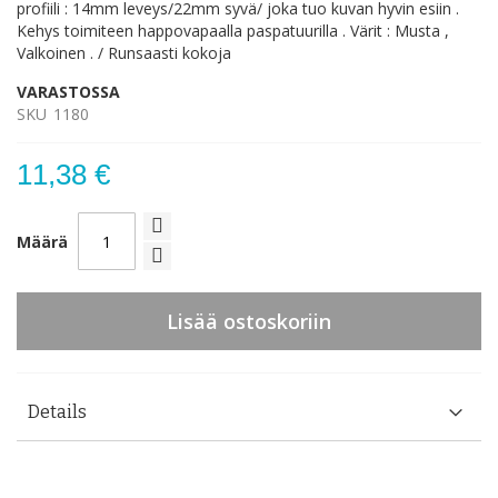
profiili : 14mm leveys/22mm syvä/ joka tuo kuvan hyvin esiin .
Kehys toimiteen happovapaalla paspatuurilla . Värit : Musta ,
Valkoinen . / Runsaasti kokoja
VARASTOSSA
SKU
1180
11,38 €
Määrä
Lisää ostoskoriin
Details