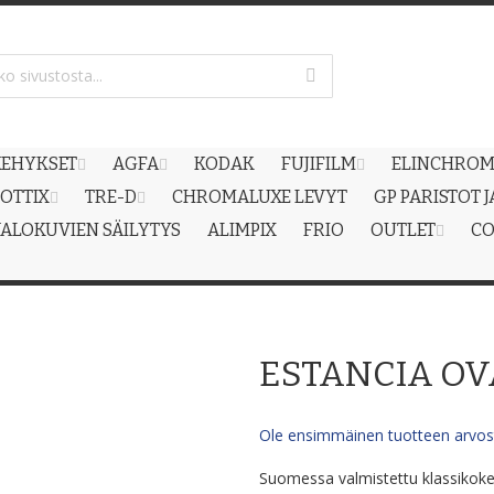
EHYKSET
AGFA
KODAK
FUJIFILM
ELINCHRO
OTTIX
TRE-D
CHROMALUXE LEVYT
GP PARISTOT 
ALOKUVIEN SÄILYTYS
ALIMPIX
FRIO
OUTLET
CO
ESTANCIA OV
Ole ensimmäinen tuotteen arvost
Suomessa valmistettu klassikoke