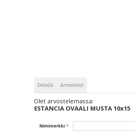
images
the
gallery
images
gallery
Details
Arvostelut
Olet arvostelemassa:
ESTANCIA OVAALI MUSTA 10x15
Nimimerkki