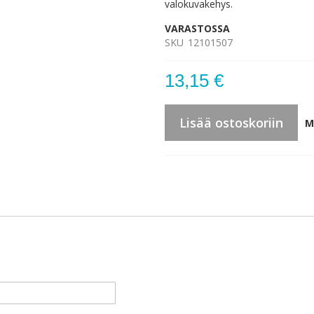
valokuvakehys.
VARASTOSSA
SKU
12101507
13,15 €
Lisää ostoskoriin
M