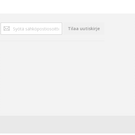
Tilaa
Tilaa uutiskirje
uutiskirjeemme: