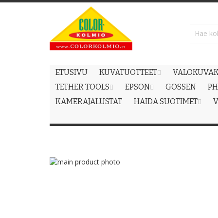
Skip
to
Content
ETUSIVU
KUVATUOTTEET
VALOKUVAK
TETHER TOOLS
EPSON
GOSSEN
PH
KAMERAJALUSTAT
HAIDA SUOTIMET
V
Skip
to
Skip
the
to
end
the
of
beginning
the
of