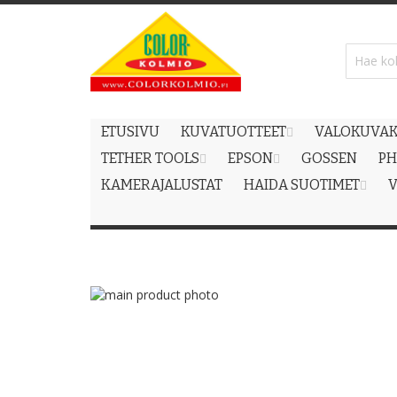
Skip
to
Content
ETUSIVU
KUVATUOTTEET
VALOKUVAK
TETHER TOOLS
EPSON
GOSSEN
PH
KAMERAJALUSTAT
HAIDA SUOTIMET
V
Skip
to
Skip
the
to
end
the
of
beginning
the
of