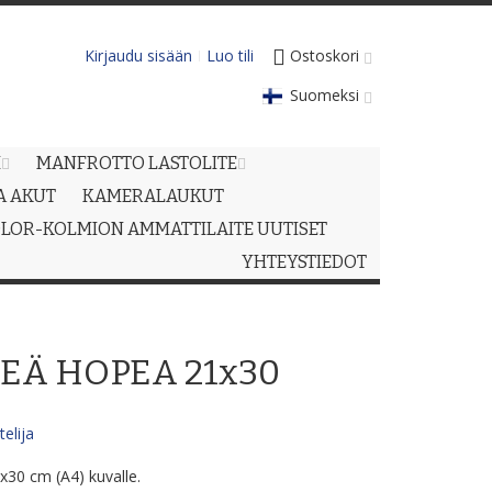
Kirjaudu sisään
Luo tili
Ostoskori
Suomeksi
M
MANFROTTO LASTOLITE
JA AKUT
KAMERALAUKUT
LOR-KOLMION AMMATTILAITE UUTISET
YHTEYSTIEDOT
LEÄ HOPEA 21x30
elija
x30 cm (A4) kuvalle.