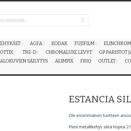
EHYKSET
AGFA
KODAK
FUJIFILM
ELINCHRO
OTTIX
TRE-D
CHROMALUXE LEVYT
GP PARISTOT 
ALOKUVIEN SÄILYTYS
ALIMPIX
FRIO
OUTLET
CO
ESTANCIA SI
Ole ensimmäinen tuotteen arvost
Pieni metallikehys sileä hopea 21