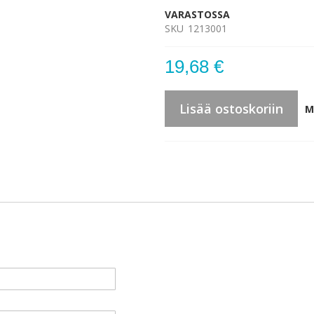
VARASTOSSA
SKU
1213001
19,68 €
Lisää ostoskoriin
M