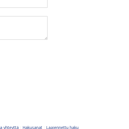
a yhteyttä
Hakusanat
Laajennettu haku