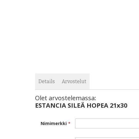
images
the
gallery
images
gallery
Details
Arvostelut
Olet arvostelemassa:
ESTANCIA SILEÄ HOPEA 21x30
Nimimerkki