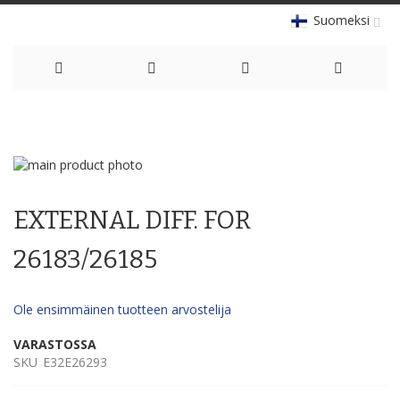
Suomeksi
Skip
to
Skip
Content
to
Skip
the
to
EXTERNAL DIFF. FOR
end
the
of
beginning
the
of
26183/26185
images
the
gallery
images
gallery
Ole ensimmäinen tuotteen arvostelija
VARASTOSSA
SKU
E32E26293