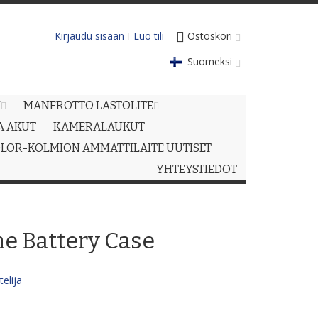
Kirjaudu sisään
Luo tili
Ostoskori
Suomeksi
M
MANFROTTO LASTOLITE
JA AKUT
KAMERALAUKUT
LOR-KOLMION AMMATTILAITE UUTISET
YHTEYSTIEDOT
ne Battery Case
elija