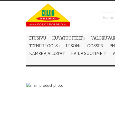
Skip
to
Content
ETUSIVU
KUVATUOTTEET
VALOKUVAK
TETHER TOOLS
EPSON
GOSSEN
PH
KAMERAJALUSTAT
HAIDA SUOTIMET
V
Skip
to
Skip
the
to
end
the
of
beginning
the
of