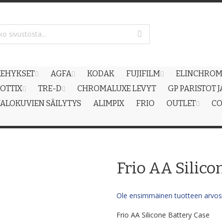
EHYKSET
AGFA
KODAK
FUJIFILM
ELINCHRO
OTTIX
TRE-D
CHROMALUXE LEVYT
GP PARISTOT 
ALOKUVIEN SÄILYTYS
ALIMPIX
FRIO
OUTLET
CO
Frio AA Silico
Ole ensimmäinen tuotteen arvost
Frio AA Silicone Battery Case