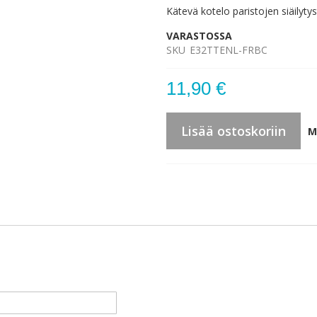
Kätevä kotelo paristojen siäilytys
VARASTOSSA
SKU
E32TTENL-FRBC
11,90 €
Lisää ostoskoriin
M