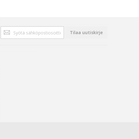
Tilaa
Tilaa uutiskirje
uutiskirjeemme: