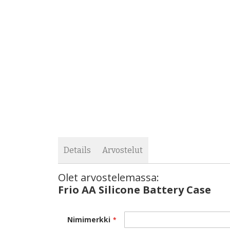
images
the
gallery
images
gallery
Details
Arvostelut
Olet arvostelemassa:
Frio AA Silicone Battery Case
Frio AA Silicone Battery Case
Nimimerkki