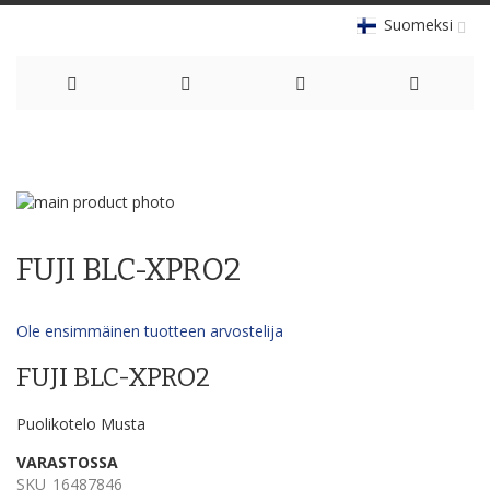
Suomeksi
Skip
to
Skip
Content
to
Skip
the
to
FUJI BLC-XPRO2
end
the
of
beginning
the
of
Ole ensimmäinen tuotteen arvostelija
images
the
gallery
images
FUJI BLC-XPRO2
gallery
Puolikotelo Musta
VARASTOSSA
SKU
16487846