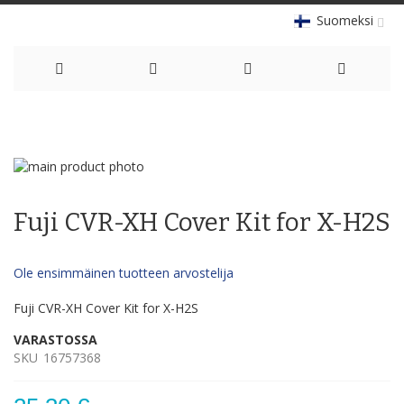
Suomeksi
Skip
to
Skip
Content
to
Skip
the
to
Fuji CVR-XH Cover Kit for X-H2S
end
the
of
beginning
the
of
Ole ensimmäinen tuotteen arvostelija
images
the
gallery
images
Fuji CVR-XH Cover Kit for X-H2S
gallery
VARASTOSSA
SKU
16757368