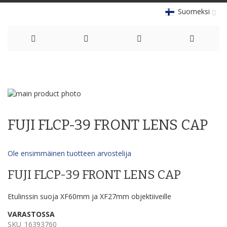
Suomeksi
Skip
to
Skip
Content
to
Skip
the
to
FUJI FLCP-39 FRONT LENS CAP
end
the
of
beginning
the
of
Ole ensimmäinen tuotteen arvostelija
images
the
gallery
images
FUJI FLCP-39 FRONT LENS CAP
gallery
Etulinssin suoja XF60mm ja XF27mm objektiiveille
VARASTOSSA
SKU
16393760