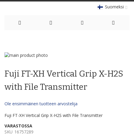
Suomeksi
Skip
to
Skip
Content
to
Skip
the
to
Fuji FT-XH Vertical Grip X-H2S
end
the
of
beginning
the
of
with File Transmitter
images
the
gallery
images
gallery
Ole ensimmäinen tuotteen arvostelija
Fuji FT-XH Vertical Grip X-H2S with File Transmitter
VARASTOSSA
SKU
16757289