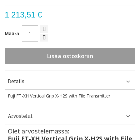
1 213,51 €
Määrä
Lisää ostoskoriin
Details
Fuji FT-XH Vertical Grip X-H2S with File Transmitter
Arvostelut
Olet arvostelemassa:
Fuji FT-XH Vertical Grip X-H2S with File