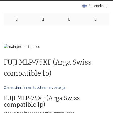
Suomeksi
Skip
to
Skip
Content
to
Skip
the
to
FUJI MLP-75XF (Arga Swiss
end
the
of
beginning
the
of
compatible lp)
images
the
gallery
images
gallery
Ole ensimmäinen tuotteen arvostelija
FUJI MLP-75XF (Arga Swiss
compatible lp)
Arga Swiss yhteensopiva pikakiinnityskenkä