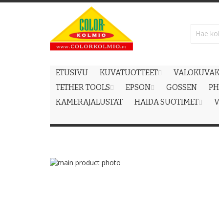
Skip
to
Content
ETUSIVU
KUVATUOTTEET
VALOKUVAK
TETHER TOOLS
EPSON
GOSSEN
PH
KAMERAJALUSTAT
HAIDA SUOTIMET
V
Skip
to
Skip
the
to
end
the
of
beginning
the
of