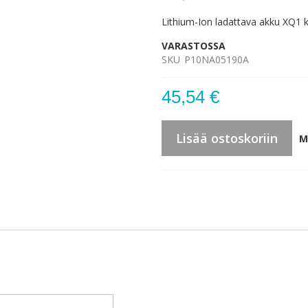
Lithium-Ion ladattava akku XQ1
VARASTOSSA
SKU
P10NA05190A
45,54 €
Lisää ostoskoriin
M