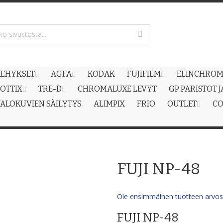
EHYKSET
AGFA
KODAK
FUJIFILM
ELINCHRO
OTTIX
TRE-D
CHROMALUXE LEVYT
GP PARISTOT 
ALOKUVIEN SÄILYTYS
ALIMPIX
FRIO
OUTLET
CO
FUJI NP-48
Ole ensimmäinen tuotteen arvost
FUJI NP-48