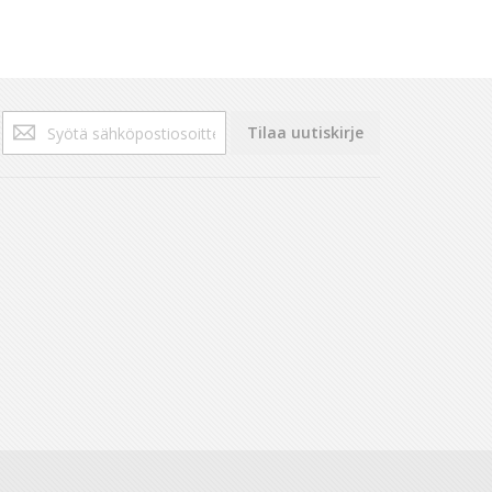
Tilaa
Tilaa uutiskirje
uutiskirjeemme: