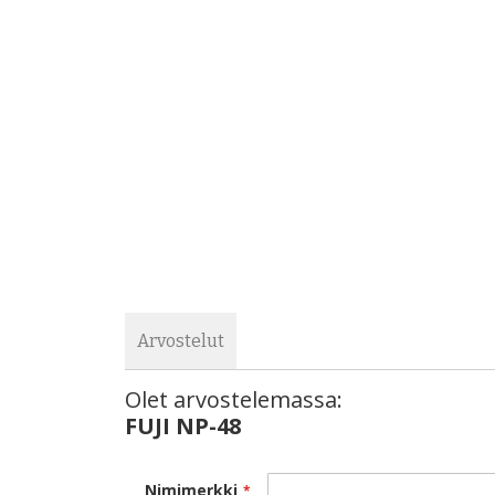
images
the
gallery
images
gallery
Arvostelut
Olet arvostelemassa:
FUJI NP-48
Nimimerkki