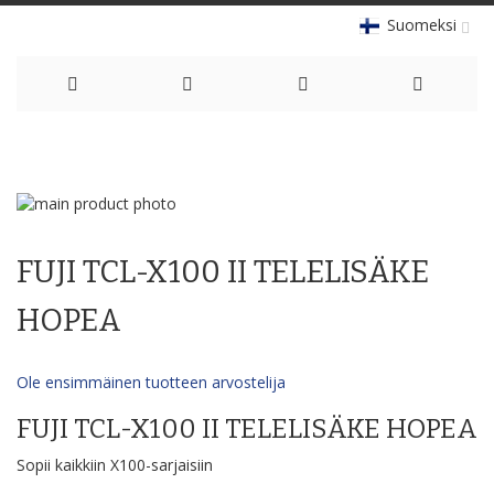
Suomeksi
Skip
to
Skip
Content
to
Skip
the
to
FUJI TCL-X100 II TELELISÄKE
end
the
of
beginning
the
of
HOPEA
images
the
gallery
images
gallery
Ole ensimmäinen tuotteen arvostelija
FUJI TCL-X100 II TELELISÄKE HOPEA
Sopii kaikkiin X100-sarjaisiin